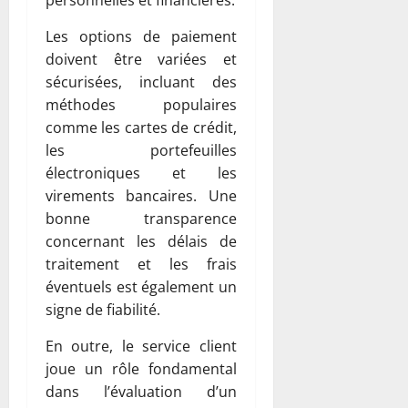
Les options de paiement
doivent être variées et
sécurisées, incluant des
méthodes populaires
comme les cartes de crédit,
les portefeuilles
électroniques et les
virements bancaires. Une
bonne transparence
concernant les délais de
traitement et les frais
éventuels est également un
signe de fiabilité.
En outre, le service client
joue un rôle fondamental
dans l’évaluation d’un