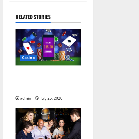
n
a
RELATED STORIES
v
i
g
Casino
a
Security Benefits Available
t
Through casino con crypto
Systems
i
admin
July 25, 2026
o
n