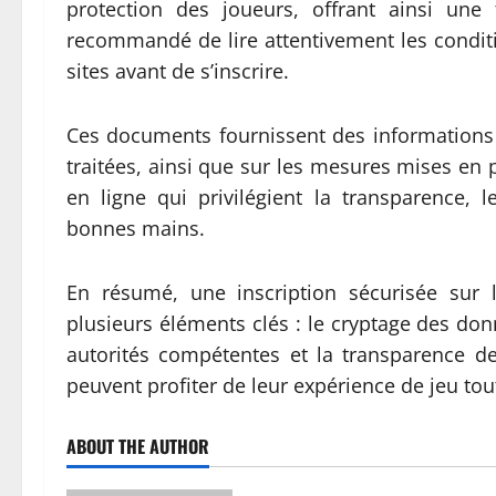
protection des joueurs, offrant ainsi une t
recommandé de lire attentivement les conditio
sites avant de s’inscrire.
Ces documents fournissent des informations
traitées, ainsi que sur les mesures mises en 
en ligne qui privilégient la transparence, 
bonnes mains.
En résumé, une inscription sécurisée sur 
plusieurs éléments clés : le cryptage des donné
autorités compétentes et la transparence de
peuvent profiter de leur expérience de jeu tou
ABOUT THE AUTHOR