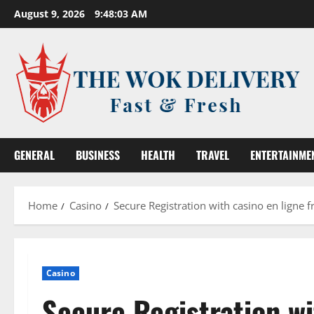
Skip
August 9, 2026
9:48:04 AM
to
content
GENERAL
BUSINESS
HEALTH
TRAVEL
ENTERTAINME
Home
Casino
Secure Registration with casino en ligne 
Casino
Secure Registration wi