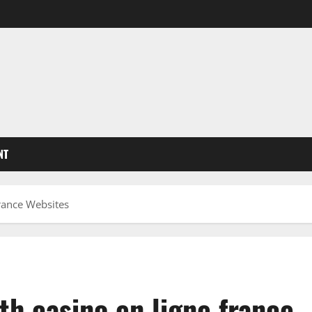
NT
france Websites
th casino en ligne france