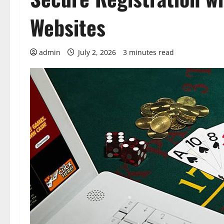
Websites
admin
July 2, 2026
3 minutes read