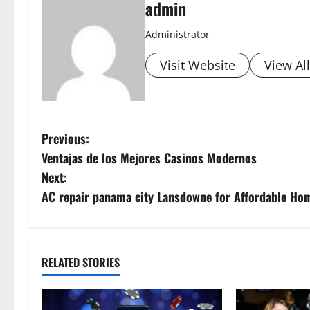
admin
Administrator
Visit Website
View Al
P
Previous:
Ventajas de los Mejores Casinos Modernos
o
Next:
s
AC repair panama city Lansdowne for Affordable Hom
t
n
RELATED STORIES
a