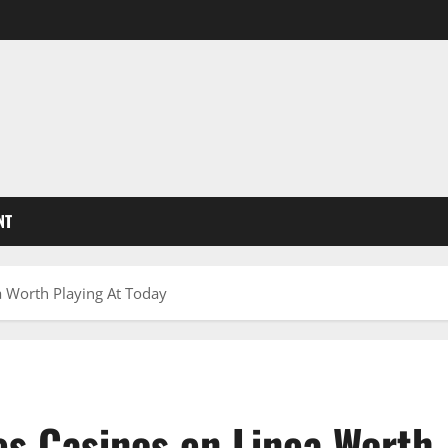
NT
 Worth Playing At Today
s Casinos en Linea Worth