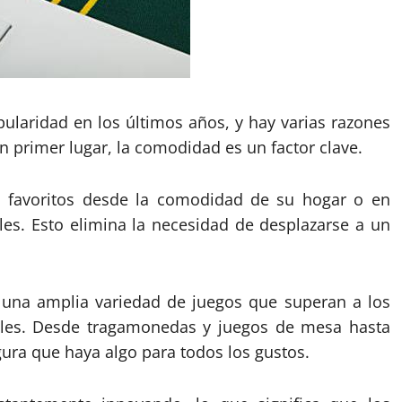
ularidad en los últimos años, y hay varias razones
n primer lugar, la comodidad es un factor clave.
 favoritos desde la comodidad de su hogar o en
iles. Esto elimina la necesidad de desplazarse a un
r una amplia variedad de juegos que superan a los
nales. Desde tragamonedas y juegos de mesa hasta
gura que haya algo para todos los gustos.