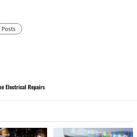
l Posts
e Electrical Repairs