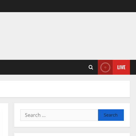
LIVE
Search
for: