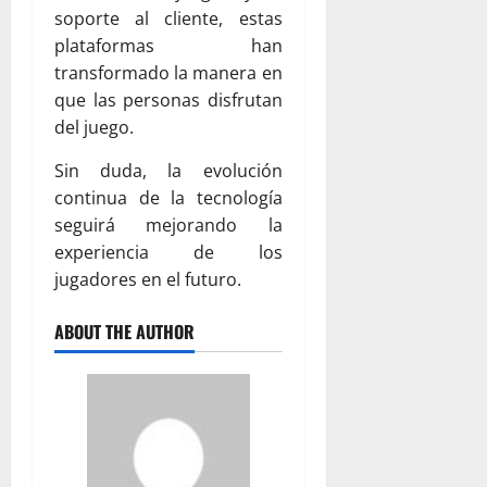
soporte al cliente, estas
plataformas han
transformado la manera en
que las personas disfrutan
del juego.
Sin duda, la evolución
continua de la tecnología
seguirá mejorando la
experiencia de los
jugadores en el futuro.
ABOUT THE AUTHOR