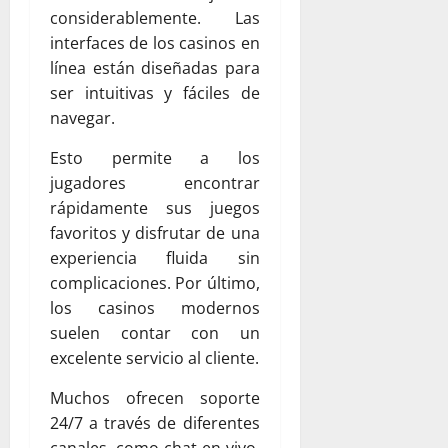
considerablemente. Las
interfaces de los casinos en
línea están diseñadas para
ser intuitivas y fáciles de
navegar.
Esto permite a los
jugadores encontrar
rápidamente sus juegos
favoritos y disfrutar de una
experiencia fluida sin
complicaciones. Por último,
los casinos modernos
suelen contar con un
excelente servicio al cliente.
Muchos ofrecen soporte
24/7 a través de diferentes
canales, como chat en vivo,