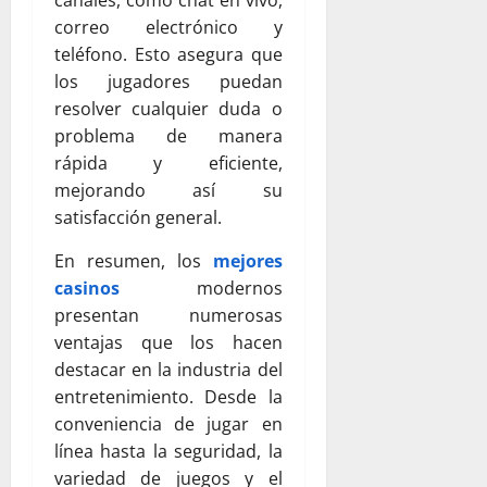
correo electrónico y
teléfono. Esto asegura que
los jugadores puedan
resolver cualquier duda o
problema de manera
rápida y eficiente,
mejorando así su
satisfacción general.
En resumen, los
mejores
casinos
modernos
presentan numerosas
ventajas que los hacen
destacar en la industria del
entretenimiento. Desde la
conveniencia de jugar en
línea hasta la seguridad, la
variedad de juegos y el