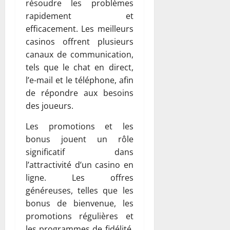
résoudre les problèmes
rapidement et
efficacement. Les meilleurs
casinos offrent plusieurs
canaux de communication,
tels que le chat en direct,
l’e-mail et le téléphone, afin
de répondre aux besoins
des joueurs.
Les promotions et les
bonus jouent un rôle
significatif dans
l’attractivité d’un casino en
ligne. Les offres
généreuses, telles que les
bonus de bienvenue, les
promotions régulières et
les programmes de fidélité,