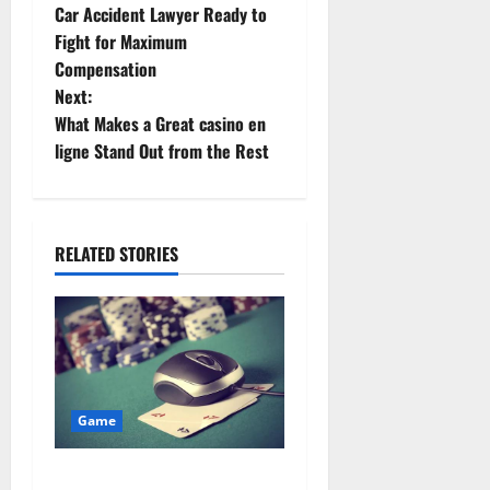
Car Accident Lawyer Ready to
o
Fight for Maximum
Compensation
s
Next:
t
What Makes a Great casino en
ligne Stand Out from the Rest
n
a
RELATED STORIES
v
i
g
a
Game
t
Best Features of meilleurs