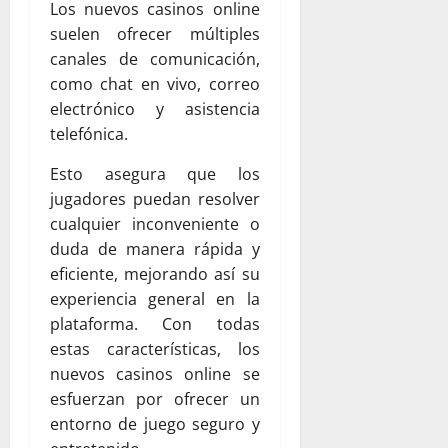
Los nuevos casinos online
suelen ofrecer múltiples
canales de comunicación,
como chat en vivo, correo
electrónico y asistencia
telefónica.
Esto asegura que los
jugadores puedan resolver
cualquier inconveniente o
duda de manera rápida y
eficiente, mejorando así su
experiencia general en la
plataforma. Con todas
estas características, los
nuevos casinos online se
esfuerzan por ofrecer un
entorno de juego seguro y