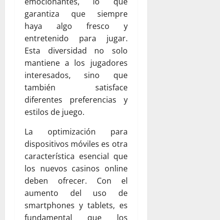
emocionantes, lo que
garantiza que siempre
haya algo fresco y
entretenido para jugar.
Esta diversidad no solo
mantiene a los jugadores
interesados, sino que
también satisface
diferentes preferencias y
estilos de juego.
La optimización para
dispositivos móviles es otra
característica esencial que
los nuevos casinos online
deben ofrecer. Con el
aumento del uso de
smartphones y tablets, es
fundamental que los