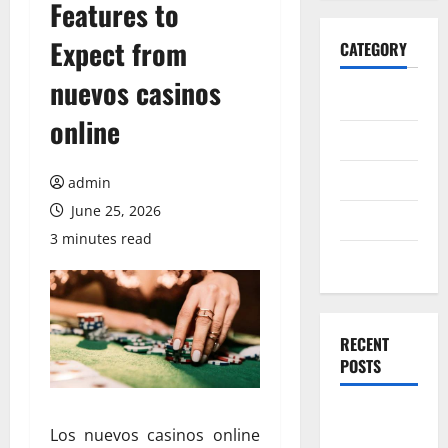
Features to
Expect from
CATEGORY
nuevos casinos
General
online
Business
Health
admin
June 25, 2026
Travel
3 minutes read
Entertainment
RECENT
POSTS
Explore
Los nuevos casinos online
Exclusive