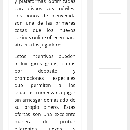
Protect
y plataformas optimizadas
Your Rights
para dispositivos móviles.
Los bonos de bienvenida
Upgrade
son una de las primeras
Today with
cosas que los nuevos
Fairlawn
casinos online ofrecen para
Roofing
atraer a los jugadores.
Professionals
You Can
Estos incentivos pueden
Trust
incluir giros gratis, bonos
por depósito y
Is Your
promociones especiales
Roofing
que permiten a los
Marketing
usuarios comenzar a jugar
Working 9
sin arriesgar demasiado de
Signs You
su propio dinero. Estas
Need a
ofertas son una excelente
Better
manera de probar
Strategy
diferentes juegos y