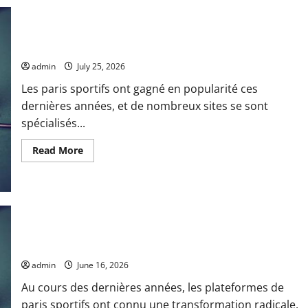
Best Features of meilleurs sites de paris sportifs
admin
July 25, 2026
Les paris sportifs ont gagné en popularité ces
dernières années, et de nombreux sites se sont
spécialisés...
Read
Read More
more
about
Best
Features
of
meilleurs
sites
de
paris
How Paris Sportif Platforms Have Changed
sportifs
admin
June 16, 2026
Au cours des dernières années, les plateformes de
paris sportifs ont connu une transformation radicale,