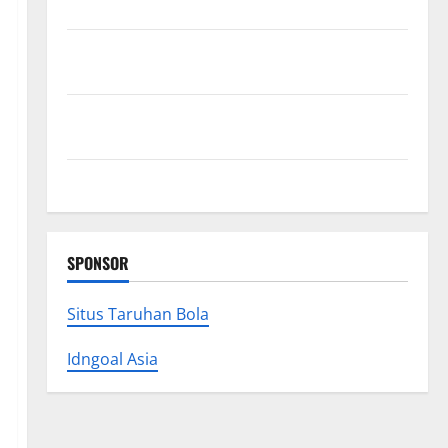
Research (5th Edition) – eBook for Researchers
Explore Exclusive Cowboy Bebop Shop with Premium
Collections
Why Albuquerque Property Owners Choose
Premium Concrete Coatings
How a Family Law Lawyer Can Protect Your Rights
SPONSOR
Situs Taruhan Bola
Idngoal Asia