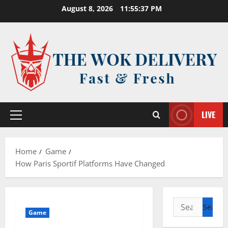
Skip
August 8, 2026
11:55:37 PM
to
content
LIVE
Primary
Menu
Home
Game
How Paris Sportif Platforms Have Changed
Search
Game
for: