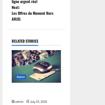
o
ligne argent réel
Next:
s
Les Offres du Moment Hors
t
ARJEL
n
a
RELATED STORIES
v
i
g
a
Game
t
Best Features of meilleurs
sites de paris sportifs
i
admin
July 25, 2026