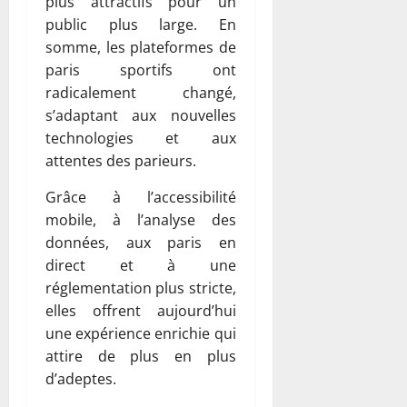
plus attractifs pour un
public plus large. En
somme, les plateformes de
paris sportifs ont
radicalement changé,
s’adaptant aux nouvelles
technologies et aux
attentes des parieurs.
Grâce à l’accessibilité
mobile, à l’analyse des
données, aux paris en
direct et à une
réglementation plus stricte,
elles offrent aujourd’hui
une expérience enrichie qui
attire de plus en plus
d’adeptes.