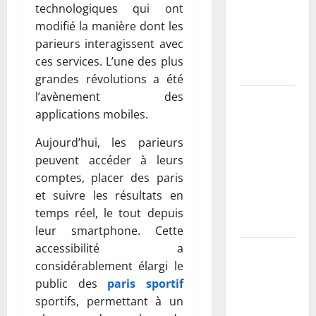
Cowboy
technologiques qui ont
Bebop Shop
modifié la manière dont les
with
parieurs interagissent avec
Premium
ces services. L’une des plus
Collections
grandes révolutions a été
l’avènement des
Why
applications mobiles.
Albuquerque
Property
Aujourd’hui, les parieurs
Owners
peuvent accéder à leurs
Choose
comptes, placer des paris
Premium
et suivre les résultats en
Concrete
temps réel, le tout depuis
Coatings
leur smartphone. Cette
accessibilité a
How a
considérablement élargi le
Family Law
public des
paris sportif
Lawyer Can
sportifs, permettant à un
Protect