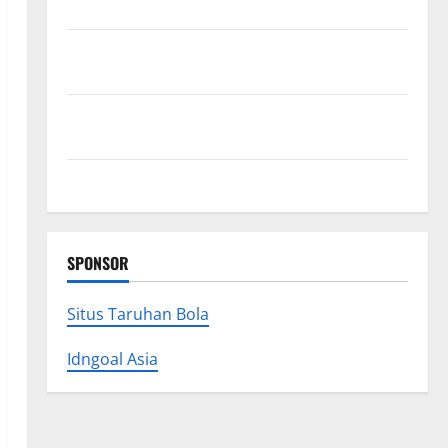
Research (5th Edition) – eBook for Researchers
Explore Exclusive Cowboy Bebop Shop with Premium
Collections
Why Albuquerque Property Owners Choose
Premium Concrete Coatings
How a Family Law Lawyer Can Protect Your Rights
SPONSOR
Situs Taruhan Bola
Idngoal Asia