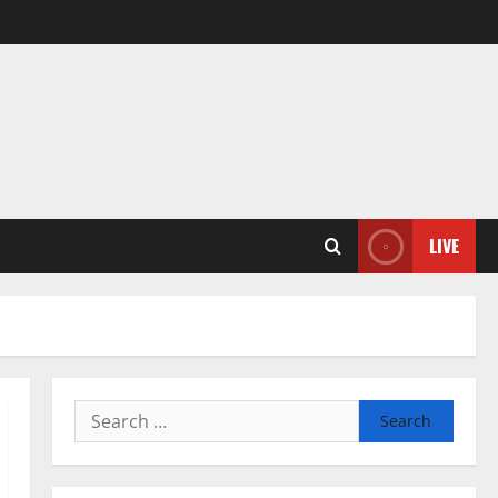
LIVE
Search
for: