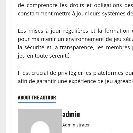
de comprendre les droits et obligations des
constamment mettre à jour leurs systèmes de 
Les mises à jour régulières et la formation
pour maintenir un environnement de jeu sécur
la sécurité et la transparence, les membres
jeu en toute sérénité.
Il est crucial de privilégier les plateformes q
afin de garantir une expérience de jeu agréabl
ABOUT THE AUTHOR
admin
Administrator