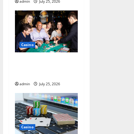
o
admin
July 25, 2026
n
Casino
Access Winning
Opportunities through
Crypto Casino Rewards
admin
July 25, 2026
Casino