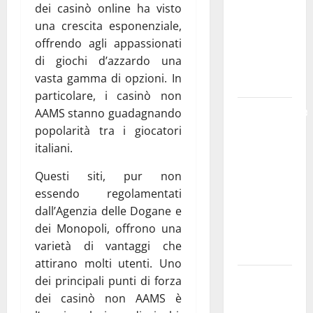
dei casinò online ha visto
Strongest
una crescita esponenziale,
Live Rosin
offrendo agli appassionati
Gummies
di giochi d’azzardo una
on the
vasta gamma di opzioni. In
Market
particolare, i casinò non
Comprehensive
AAMS stanno guadagnando
Resource
popolarità tra i giocatori
Featuring
italiani.
Real World
Questi siti, pur non
Research
essendo regolamentati
(5th
dall’Agenzia delle Dogane e
Edition) –
dei Monopoli, offrono una
eBook for
varietà di vantaggi che
Researchers
attirano molti utenti. Uno
Explore
dei principali punti di forza
Exclusive
dei casinò non AAMS è