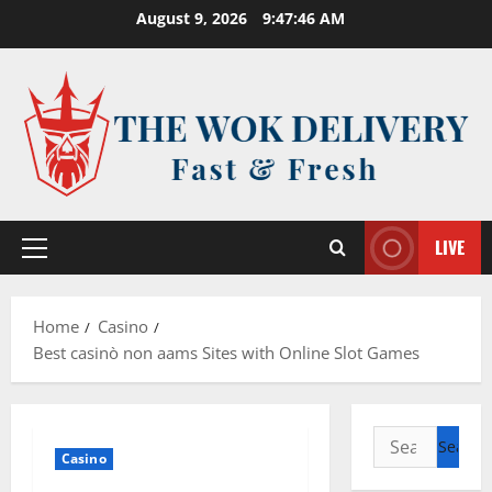
Skip
August 9, 2026
9:47:46 AM
to
content
LIVE
Primary
Menu
Home
Casino
Best casinò non aams Sites with Online Slot Games
Search
Casino
for: