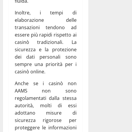
fluida.
Inoltre, i tempi di
elaborazione delle
transazioni tendono ad
essere più rapidi rispetto ai
casinò tradizionali. La
sicurezza e la protezione
dei dati personali sono
sempre una priorità per i
casinò online.
Anche se i casinò non
AAMS non sono
regolamentati dalla stessa
autorità, molti di essi
adottano misure di
sicurezza rigorose per
proteggere le informazioni