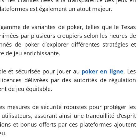
nsi les craintes liées à la transparence des jeux en
 plateformes est également un atout majeur.
 gamme de variantes de poker, telles que le Texas
animées par plusieurs croupiers selon les heures de
nnés de poker d’explorer différentes stratégies et
ce de jeu enrichissante.
able et sécurisée pour jouer au
poker en ligne
. Les
licences délivrées par des autorités de régulation
nt de jeu équitable.
es mesures de sécurité robustes pour protéger les
tilisateurs, assurant ainsi une tranquillité d’esprit
tions et bonus offerts par ces plateformes ajoutent
eu.