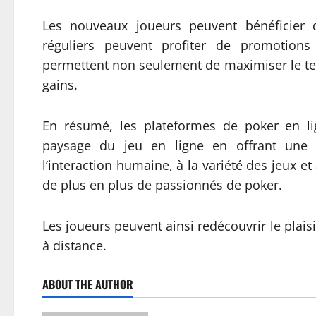
Les nouveaux joueurs peuvent bénéficier 
réguliers peuvent profiter de promotions
permettent non seulement de maximiser le te
gains.
En résumé, les plateformes de poker en li
paysage du jeu en ligne en offrant une 
l’interaction humaine, à la variété des jeux et
de plus en plus de passionnés de poker.
Les joueurs peuvent ainsi redécouvrir le plais
à distance.
ABOUT THE AUTHOR