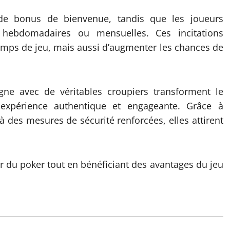
de bonus de bienvenue, tandis que les joueurs
 hebdomadaires ou mensuelles. Ces incitations
mps de jeu, mais aussi d’augmenter les chances de
gne avec de véritables croupiers transforment le
expérience authentique et engageante. Grâce à
 à des mesures de sécurité renforcées, elles attirent
ir du poker tout en bénéficiant des avantages du jeu