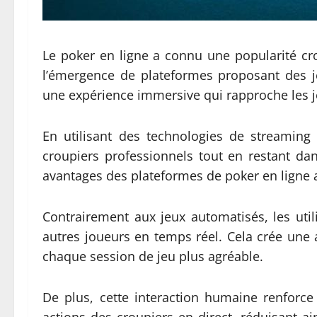
Le poker en ligne a connu une popularité c
l’émergence de plateformes proposant des je
une expérience immersive qui rapproche les j
En utilisant des technologies de streaming 
croupiers professionnels tout en restant dan
avantages des plateformes de poker en ligne av
Contrairement aux jeux automatisés, les util
autres joueurs en temps réel. Cela crée une
chaque session de jeu plus agréable.
De plus, cette interaction humaine renforce 