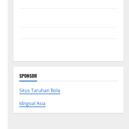
Collections
Why Albuquerque Property Owners Choose
Premium Concrete Coatings
How a Family Law Lawyer Can Protect Your Rights
Upgrade Today with Fairlawn Roofing Professionals
You Can Trust
SPONSOR
Situs Taruhan Bola
Idngoal Asia