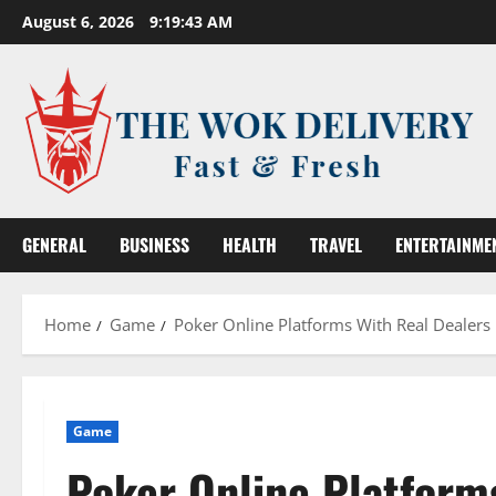
Skip
August 6, 2026
9:19:43 AM
to
content
GENERAL
BUSINESS
HEALTH
TRAVEL
ENTERTAINME
Home
Game
Poker Online Platforms With Real Dealers
Game
Poker Online Platform