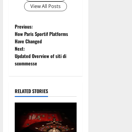
View All Posts
P
Previous:
How Paris Sportif Platforms
o
Have Changed
Next:
s
Updated Overview of siti di
t
scommesse
n
a
RELATED STORIES
v
i
g