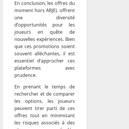
En conclusion, les offres du
moment hors ARJEL offrent
une diversité
d’opportunités pour les
joueurs en quête de
nouvelles expériences. Bien
que ces promotions soient
souvent alléchantes, il est
essentiel d’approcher ces
plateformes avec
prudence.
En prenant le temps de
rechercher et de comparer
les options, les joueurs
peuvent tirer parti de ces
offres tout en minimisant
les risques associés à des