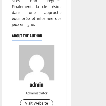
sites non régulés.
Finalement, la clé réside
dans une approche
équilibrée et informée des
jeux en ligne.
ABOUT THE AUTHOR
admin
Administrator
Visit Website