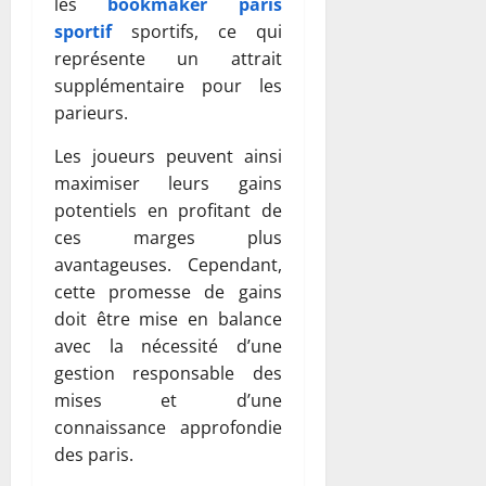
les
bookmaker paris
sportif
sportifs, ce qui
représente un attrait
supplémentaire pour les
parieurs.
Les joueurs peuvent ainsi
maximiser leurs gains
potentiels en profitant de
ces marges plus
avantageuses. Cependant,
cette promesse de gains
doit être mise en balance
avec la nécessité d’une
gestion responsable des
mises et d’une
connaissance approfondie
des paris.