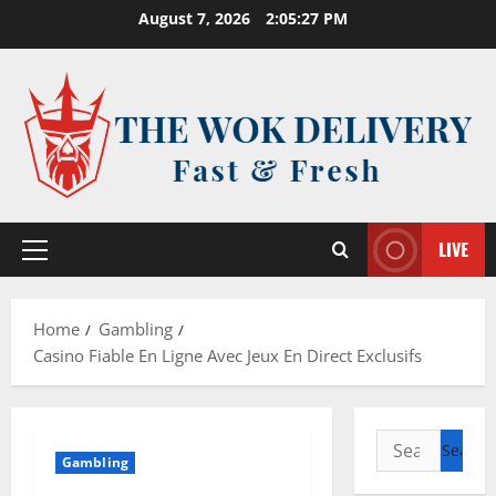
Skip
August 7, 2026
2:05:27 PM
to
content
LIVE
Primary
Menu
Home
Gambling
Casino Fiable En Ligne Avec Jeux En Direct Exclusifs
Search
Gambling
for: