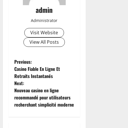
admin
Administrator
Visit Website
View All Posts
P
Previous:
Casino Fiable En Ligne Et
o
Retraits Instantanés
Next:
s
Nouveau casino en ligne
t
recommandé pour utilisateurs
recherchant simplicité moderne
n
a