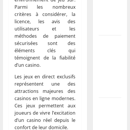
Cowboy
Parmi les nombreux
Bebop Shop
critères à considérer, la
with
licence, les avis des
Premium
utilisateurs et les
Collections
méthodes de paiement
Why
sécurisées sont des
Albuquerque
éléments clés qui
Property
témoignent de la fiabilité
Owners
d’un casino.
Choose
Les jeux en direct exclusifs
Premium
représentent une des
Concrete
attractions majeures des
Coatings
casinos en ligne modernes.
How a
Ces jeux permettent aux
Family Law
joueurs de vivre l’excitation
Lawyer Can
d’un casino réel depuis le
Protect
confort de leur domicile.