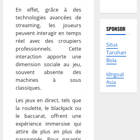
Your Rights
En effet, grâce à des
technologies avancées de
streaming, les joueurs
SPONSOR
peuvent interagir en temps
réel avec des croupiers
Situs
professionnels. Cette
Taruhan
interaction apporte une
Bola
dimension sociale au jeu,
souvent absente des
Idngoal
machines à sous
Asia
classiques.
Les jeux en direct, tels que
la roulette, le blackjack ou
le baccarat, offrent une
expérience immersive qui
attire de plus en plus de
passionnés. Pour garantir