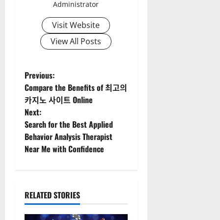
Administrator
Visit Website
View All Posts
P
Previous:
Compare the Benefits of 최고의
o
카지노 사이트 Online
Next:
s
Search for the Best Applied
t
Behavior Analysis Therapist
Near Me with Confidence
n
a
RELATED STORIES
v