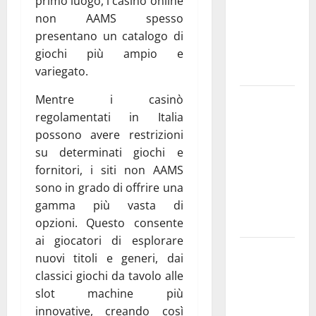
Cowboy
primo luogo, i casinò online
Bebop Shop
non AAMS spesso
with
presentano un catalogo di
Premium
giochi più ampio e
Collections
variegato.
Why
Mentre i casinò
Albuquerque
regolamentati in Italia
Property
possono avere restrizioni
Owners
su determinati giochi e
Choose
fornitori, i siti non AAMS
Premium
sono in grado di offrire una
Concrete
gamma più vasta di
Coatings
opzioni. Questo consente
ai giocatori di esplorare
How a
nuovi titoli e generi, dai
Family Law
classici giochi da tavolo alle
Lawyer Can
slot machine più
Protect
innovative, creando così