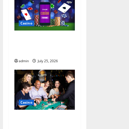
i
g
a
Casino
t
Security Benefits Available
Through casino con crypto
i
Systems
o
admin
July 25, 2026
n
Casino
Access Winning
Opportunities through