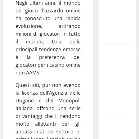
Negli ultimi anni, il mondo
Strongest
del gioco d’azzardo online
Live Rosin
ha conosciuto una rapida
Gummies
evoluzione, attirando
on the
milioni di giocatori in tutto
Market
il mondo. Una delle
Comprehensive
principali tendenze emerse
Resource
è la preferenza dei
Featuring
giocatori per i casinò online
Real World
non AAMS.
Research
Questi siti, pur non avendo
(5th
la licenza dell’Agenzia delle
Edition) –
Dogane e dei Monopoli
eBook for
italiana, offrono una serie
Researchers
di vantaggi che li rendono
Explore
molto allettanti per gli
Exclusive
appassionati del settore. In