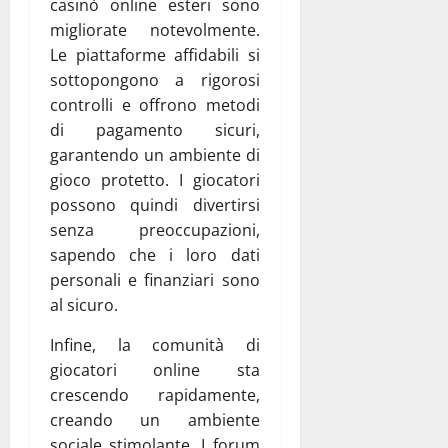
casinò online esteri sono
migliorate notevolmente.
Le piattaforme affidabili si
sottopongono a rigorosi
controlli e offrono metodi
di pagamento sicuri,
garantendo un ambiente di
gioco protetto. I giocatori
possono quindi divertirsi
senza preoccupazioni,
sapendo che i loro dati
personali e finanziari sono
al sicuro.
Infine, la comunità di
giocatori online sta
crescendo rapidamente,
creando un ambiente
sociale stimolante. I forum