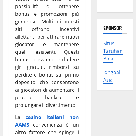
Your Rights
possibilità di ottenere
bonus e promozioni più
generose. Molti di questi
SPONSOR
siti offrono incentivi
allettanti per attirare nuovi
Situs
giocatori e mantenere
Taruhan
quelli esistenti. Questi
Bola
bonus possono includere
giri gratuiti, rimborsi su
Idngoal
perdite e bonus sul primo
Asia
deposito, che consentono
ai giocatori di aumentare il
proprio bankroll e
prolungare il divertimento.
La
casino italiani non
AAMS
convenienza è un
altro fattore che spinge i