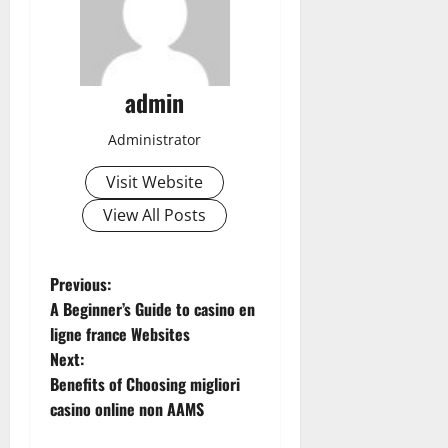
admin
Administrator
Visit Website
View All Posts
P
Previous:
A Beginner’s Guide to casino en
o
ligne france Websites
Next:
s
Benefits of Choosing migliori
t
casino online non AAMS