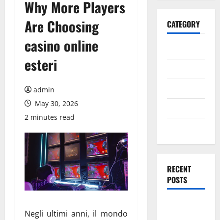
Why More Players
Are Choosing
CATEGORY
casino online
General
esteri
Business
Health
admin
May 30, 2026
Travel
2 minutes read
Entertainment
RECENT
POSTS
Exploring
Negli ultimi anni, il mondo
the