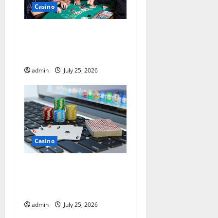
Casino
Access Winning
Opportunities through
Crypto Casino Rewards
admin
July 25, 2026
Casino
Explore Premium Gaming
with Mejores Casinos Poker
Online Today
admin
July 25, 2026