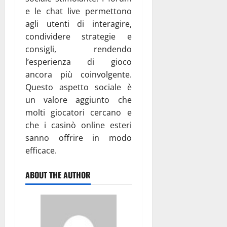
e le chat live permettono
agli utenti di interagire,
condividere strategie e
consigli, rendendo
l’esperienza di gioco
ancora più coinvolgente.
Questo aspetto sociale è
un valore aggiunto che
molti giocatori cercano e
che i casinò online esteri
sanno offrire in modo
efficace.
ABOUT THE AUTHOR