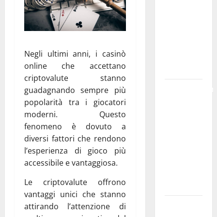
the
Strongest
Live Rosin
Gummies
Negli ultimi anni, i casinò
on the
online che accettano
Market
criptovalute stanno
Comprehensive
guadagnando sempre più
Resource
popolarità tra i giocatori
Featuring
moderni. Questo
Real World
fenomeno è dovuto a
Research
diversi fattori che rendono
(5th
l’esperienza di gioco più
Edition) –
accessibile e vantaggiosa.
eBook for
Le criptovalute offrono
Researchers
vantaggi unici che stanno
Explore
attirando l’attenzione di