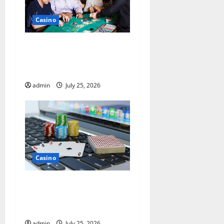
Casino
Access Winning
Opportunities through
Crypto Casino Rewards
admin
July 25, 2026
Casino
Explore Premium Gaming
with Mejores Casinos Poker
Online Today
admin
July 25, 2026