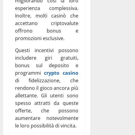
migliorando così la loro
esperienza complessiva.
Inoltre, molti casinò che
accettano criptovalute
offrono bonus e
promozioni esclusive.
Questi incentivi possono
includere giri gratuiti,
bonus sul deposito e
programmi
crypto casino
di fidelizzazione, che
rendono il gioco ancora più
allettante. Gli utenti sono
spesso attratti da queste
offerte, che possono
aumentare notevolmente
le loro possibilità di vincita.