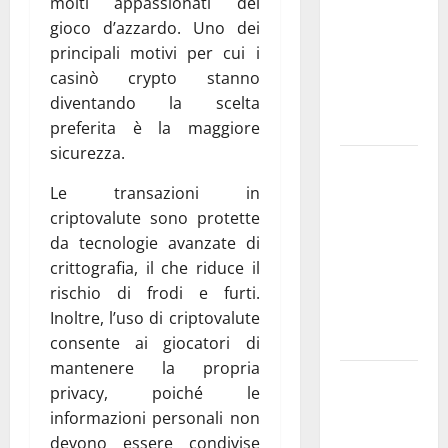
Exclusive
molti appassionati del
Cowboy
gioco d’azzardo. Uno dei
Bebop Shop
principali motivi per cui i
with
casinò crypto stanno
Premium
diventando la scelta
Collections
preferita è la maggiore
sicurezza.
Why
Albuquerque
Le transazioni in
Property
criptovalute sono protette
Owners
da tecnologie avanzate di
Choose
crittografia, il che riduce il
Premium
rischio di frodi e furti.
Concrete
Inoltre, l’uso di criptovalute
Coatings
consente ai giocatori di
mantenere la propria
How a
privacy, poiché le
Family Law
informazioni personali non
Lawyer Can
devono essere condivise