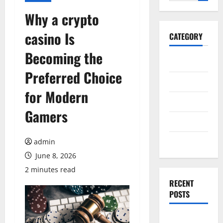
for:
Why a crypto
casino Is
CATEGORY
Becoming the
General
Preferred Choice
Business
for Modern
Health
Gamers
Travel
Entertainment
admin
June 8, 2026
2 minutes read
RECENT
POSTS
Exploring