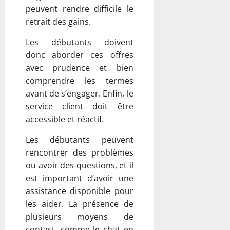
peuvent rendre difficile le
retrait des gains.
Les débutants doivent
donc aborder ces offres
avec prudence et bien
comprendre les termes
avant de s’engager. Enfin, le
service client doit être
accessible et réactif.
Les débutants peuvent
rencontrer des problèmes
ou avoir des questions, et il
est important d’avoir une
assistance disponible pour
les aider. La présence de
plusieurs moyens de
contact, comme le chat en