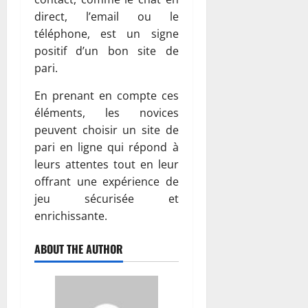
direct, l’email ou le
téléphone, est un signe
positif d’un bon site de
pari.
En prenant en compte ces
éléments, les novices
peuvent choisir un site de
pari en ligne qui répond à
leurs attentes tout en leur
offrant une expérience de
jeu sécurisée et
enrichissante.
ABOUT THE AUTHOR