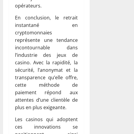
opérateurs.
En conclusion, le retrait
instantané en
cryptomonnaies
représente une tendance
incontournable dans
l’industrie des jeux de
casino. Avec la rapidité, la
sécurité, l’anonymat et la
transparence qu’elle offre,
cette méthode de
paiement répond aux
attentes d’une clientèle de
plus en plus exigeante.
Les casinos qui adoptent
ces innovations se