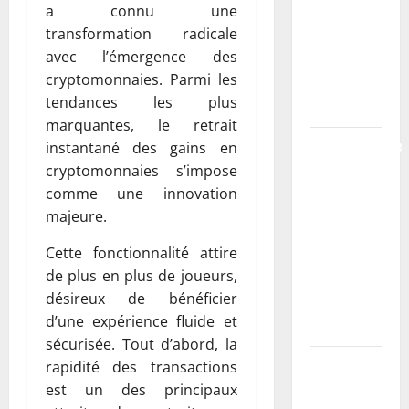
a connu une
Strongest
transformation radicale
Live Rosin
avec l’émergence des
Gummies
cryptomonnaies. Parmi les
on the
tendances les plus
Market
marquantes, le retrait
Comprehensive
instantané des gains en
Resource
cryptomonnaies s’impose
Featuring
comme une innovation
Real World
majeure.
Research
Cette fonctionnalité attire
(5th
de plus en plus de joueurs,
Edition) –
désireux de bénéficier
eBook for
d’une expérience fluide et
Researchers
sécurisée. Tout d’abord, la
Explore
rapidité des transactions
Exclusive
est un des principaux