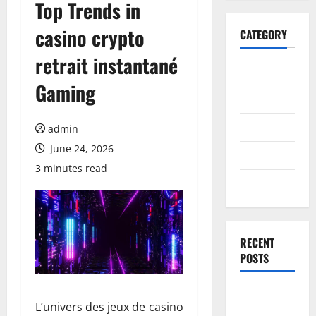
Top Trends in
casino crypto
CATEGORY
retrait instantané
General
Gaming
Business
Health
admin
June 24, 2026
Travel
3 minutes read
Entertainment
RECENT
POSTS
Exploring
L’univers des jeux de casino
the