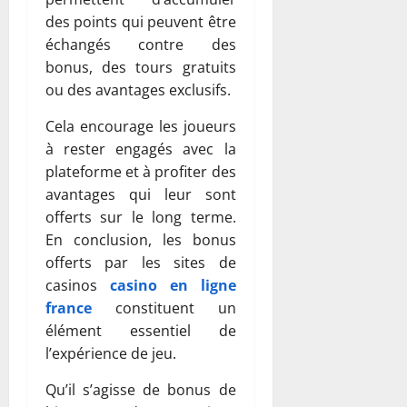
des points qui peuvent être
échangés contre des
bonus, des tours gratuits
ou des avantages exclusifs.
Cela encourage les joueurs
à rester engagés avec la
plateforme et à profiter des
avantages qui leur sont
offerts sur le long terme.
En conclusion, les bonus
offerts par les sites de
casinos
casino en ligne
france
constituent un
élément essentiel de
l’expérience de jeu.
Qu’il s’agisse de bonus de