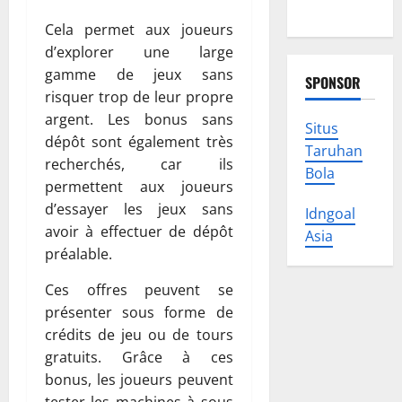
Your Rights
Cela permet aux joueurs
d’explorer une large
gamme de jeux sans
SPONSOR
risquer trop de leur propre
argent. Les bonus sans
Situs
dépôt sont également très
Taruhan
recherchés, car ils
Bola
permettent aux joueurs
d’essayer les jeux sans
Idngoal
avoir à effectuer de dépôt
Asia
préalable.
Ces offres peuvent se
présenter sous forme de
crédits de jeu ou de tours
gratuits. Grâce à ces
bonus, les joueurs peuvent
tester les machines à sous