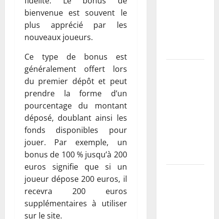
Cowboy
fidélité. Le bonus de
Bebop Shop
bienvenue est souvent le
with
plus apprécié par les
Premium
nouveaux joueurs.
Collections
Ce type de bonus est
Why
généralement offert lors
Albuquerque
du premier dépôt et peut
Property
prendre la forme d’un
Owners
pourcentage du montant
Choose
déposé, doublant ainsi les
Premium
fonds disponibles pour
Concrete
jouer. Par exemple, un
Coatings
bonus de 100 % jusqu’à 200
euros signifie que si un
How a
joueur dépose 200 euros, il
Family Law
recevra 200 euros
Lawyer Can
supplémentaires à utiliser
Protect
sur le site.