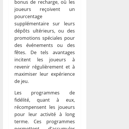
bonus de recharge, où les
joueurs reçoivent un
pourcentage
supplémentaire sur leurs
dépôts ultérieurs, ou des
promotions spéciales pour
des événements ou des
fêtes. De tels avantages
incitent les joueurs à
revenir régulièrement et à
maximiser leur expérience
de jeu.
Les programmes de
fidélité, quant à eux,
récompensent les joueurs
pour leur activité à long
terme. Ces programmes
permettent d’accumuler