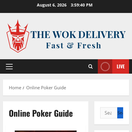
Skip
August 6, 2026
3:59:40 PM
to
content
LIVE
Primary
Menu
Home
Online Poker Guide
Online Poker Guide
Search
for: