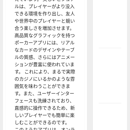
Real World
ルは、プレイヤーがより没入
Research
できる環境を作り出し、友人
(5th
や世界中のプレイヤーと競い
Edition) –
合う楽しさを増加させます。
eBook for
高品質なグラフィックを持つ
Researchers
ポーカーアプリには、リアル
なカードのデザインやテーブ
Explore
ルの質感、さらにはアニメー
Exclusive
ションが豊富に使われていま
Cowboy
す。 これにより、まるで実際
Bebop Shop
のカジノにいるかのような雰
with
囲気を味わうことができま
Premium
す。また、ユーザーインター
Collections
フェースも洗練されており、
直感的に操作できるため、新
Why
しいプレイヤーでも簡単に楽
Albuquerque
しむことができるのです。
Property
このようなアプリは、オンラ