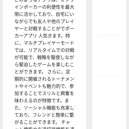
Owners
インポーカーの利便性を最大
Choose
限に活かしており、自宅にい
Premium
ながらでも友人や他のプレイ
Concrete
ヤーと対戦することがでポー
Coatings
カーアプリ 人気きます。特
How a
に、マルチプレイヤーモード
Family Law
では、リアルタイムでの対戦
Lawyer Can
が可能で、戦略を駆使しなが
Protect
ら緊迫したゲームを楽しむこ
Your Rights
とができます。 さらに、定
期的に開催されるトーナメン
Upgrade
トやイベントも魅力的で、参
Today with
加することでスリルと興奮を
Fairlawn
味わえるのが特徴です。ま
Roofing
た、ソーシャル機能も充実し
Professionals
ており、フレンドと簡単に繋
You Can
がることができます。 チャ
Trust