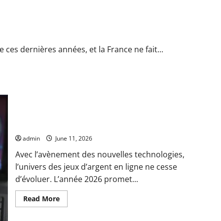
 ces dernières années, et la France ne fait...
Nouveau Casino En Ligne 2026 Platforms with Instant Play
admin
June 11, 2026
Avec l’avènement des nouvelles technologies,
l’univers des jeux d’argent en ligne ne cesse
d’évoluer. L’année 2026 promet...
Read
Read More
more
about
Nouveau