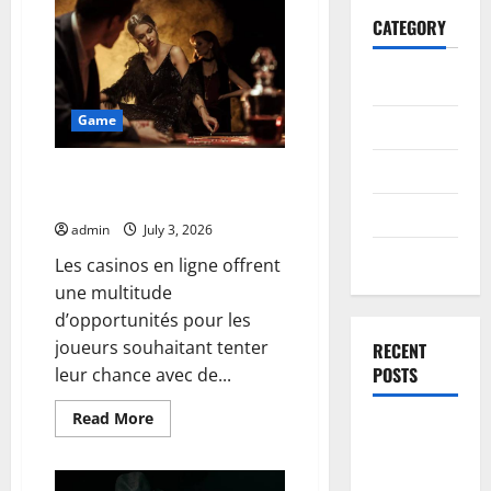
CATEGORY
General
Game
Business
Health
Expert Tips for casino en ligne
argent réel Players
Travel
admin
July 3, 2026
Entertainment
Les casinos en ligne offrent
une multitude
d’opportunités pour les
joueurs souhaitant tenter
RECENT
POSTS
leur chance avec de...
Read
Read More
Exploring
more
about
the
Expert
Tips
Strongest