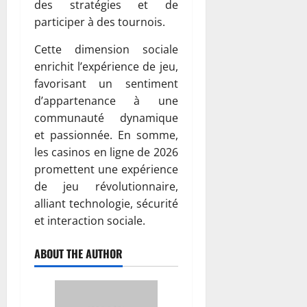
des stratégies et de
participer à des tournois.
Cette dimension sociale
enrichit l’expérience de jeu,
favorisant un sentiment
d’appartenance à une
communauté dynamique
et passionnée. En somme,
les casinos en ligne de 2026
promettent une expérience
de jeu révolutionnaire,
alliant technologie, sécurité
et interaction sociale.
ABOUT THE AUTHOR