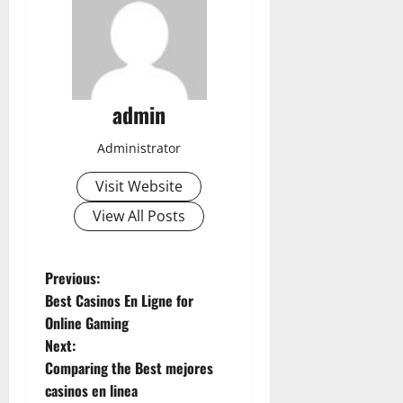
admin
Administrator
Visit Website
View All Posts
P
Previous:
Best Casinos En Ligne for
o
Online Gaming
Next:
s
Comparing the Best mejores
t
casinos en linea