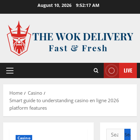
Skip
August 10, 2026
9:52:17 AM
to
content
LIVE
Primary
Menu
Home
Casino
Smart guide to understanding casino en ligne 2026
platform features
Search
Casino