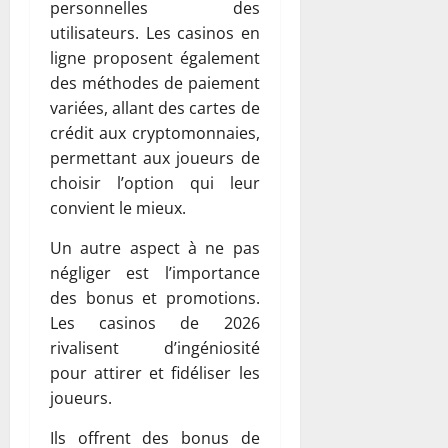
personnelles des
utilisateurs. Les casinos en
ligne proposent également
des méthodes de paiement
variées, allant des cartes de
crédit aux cryptomonnaies,
permettant aux joueurs de
choisir l’option qui leur
convient le mieux.
Un autre aspect à ne pas
négliger est l’importance
des bonus et promotions.
Les casinos de 2026
rivalisent d’ingéniosité
pour attirer et fidéliser les
joueurs.
Ils offrent des bonus de