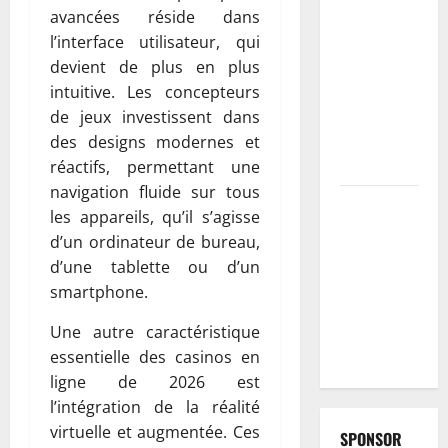
Fast and
avancées réside dans
Reliable
l’interface utilisateur, qui
furnace
devient de plus en plus
repair
intuitive. Les concepteurs
pittsburgh
de jeux investissent dans
Services for
des designs modernes et
Homeowners
réactifs, permettant une
navigation fluide sur tous
Exploring
les appareils, qu’il s’agisse
the
d’un ordinateur de bureau,
Strongest
d’une tablette ou d’un
Live Rosin
smartphone.
Gummies
on the
Une autre caractéristique
Market
essentielle des casinos en
ligne de 2026 est
l’intégration de la réalité
virtuelle et augmentée. Ces
SPONSOR