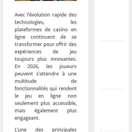
ac repair
peoria
Avec l’évolution rapide des
Services for
technologies, les
Every
plateformes de casino en
Season
ligne continuent de se
transformer pour offrir des
Experienced
expériences de jeu
HVAC
toujours plus innovantes.
Contractor
En 2026, les joueurs
in Phelan
peuvent s’attendre à une
You Can
multitude de
Trust
fonctionnalités qui rendent
Convenient
le jeu en ligne non
AC Repair
seulement plus accessible,
Near Me
mais également plus
from Local
engageant.
Experts
L’une des principales