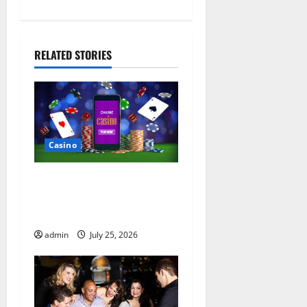
n
a
RELATED STORIES
v
i
g
Casino
a
Security Benefits Available
t
Through casino con crypto
Systems
i
admin
July 25, 2026
o
n