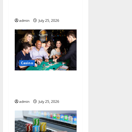
t
Through casino con crypto
Systems
i
admin
July 25, 2026
o
n
Casino
Access Winning
Opportunities through
Crypto Casino Rewards
admin
July 25, 2026