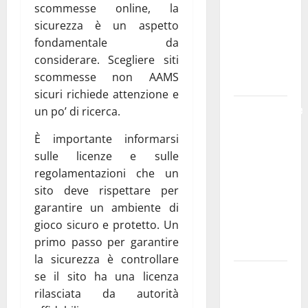
scommesse online, la
Strongest
sicurezza è un aspetto
Live Rosin
fondamentale da
Gummies
considerare. Scegliere siti
on the
scommesse non AAMS
Market
sicuri richiede attenzione e
Comprehensive
un po’ di ricerca.
Resource
È importante informarsi
Featuring
sulle licenze e sulle
Real World
regolamentazioni che un
Research
sito deve rispettare per
(5th
garantire un ambiente di
Edition) –
gioco sicuro e protetto. Un
eBook for
primo passo per garantire
Researchers
la sicurezza è controllare
Explore
se il sito ha una licenza
Exclusive
rilasciata da autorità