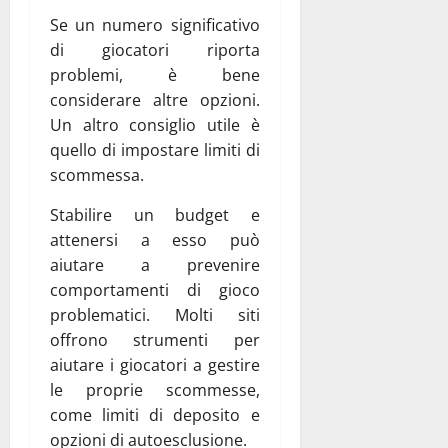
Se un numero significativo
di giocatori riporta
problemi, è bene
considerare altre opzioni.
Un altro consiglio utile è
quello di impostare limiti di
scommessa.
Stabilire un budget e
attenersi a esso può
aiutare a prevenire
comportamenti di gioco
problematici. Molti siti
offrono strumenti per
aiutare i giocatori a gestire
le proprie scommesse,
come limiti di deposito e
opzioni di autoesclusione.