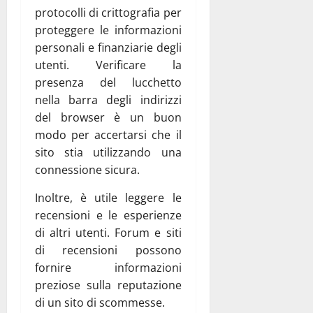
protocolli di crittografia per
proteggere le informazioni
personali e finanziarie degli
utenti. Verificare la
presenza del lucchetto
nella barra degli indirizzi
del browser è un buon
modo per accertarsi che il
sito stia utilizzando una
connessione sicura.
Inoltre, è utile leggere le
recensioni e le esperienze
di altri utenti. Forum e siti
di recensioni possono
fornire informazioni
preziose sulla reputazione
di un sito di scommesse.