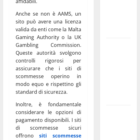
Cowboy
affidabili.
Bebop Shop
Anche se non è AAMS, un
with
sito può avere una licenza
Premium
valida da enti come la Malta
Collections
Gaming Authority o la UK
Why
Gambling Commission.
Albuquerque
Queste autorità svolgono
Property
controlli rigorosi per
Owners
assicurare che i siti di
Choose
scommesse operino in
Premium
modo equo e rispettino gli
Concrete
standard di sicurezza.
Coatings
Inoltre, è fondamentale
How a
considerare le opzioni di
Family Law
pagamento disponibili. I siti
Lawyer Can
di scommesse sicuri
Protect
offrono
siti scommesse