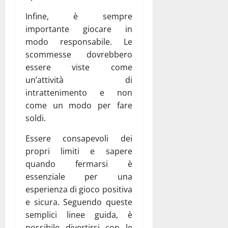
Infine, è sempre
importante giocare in
modo responsabile. Le
scommesse dovrebbero
essere viste come
un’attività di
intrattenimento e non
come un modo per fare
soldi.
Essere consapevoli dei
propri limiti e sapere
quando fermarsi è
essenziale per una
esperienza di gioco positiva
e sicura. Seguendo queste
semplici linee guida, è
possibile divertirsi con le