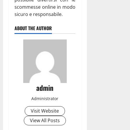
scommesse online in modo
sicuro e responsabile.
ABOUT THE AUTHOR
admin
Administrator
Visit Website
View All Posts