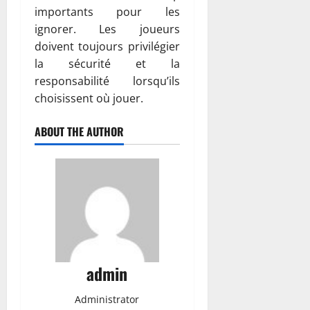
importants pour les
ignorer. Les joueurs
doivent toujours privilégier
la sécurité et la
responsabilité lorsqu’ils
choisissent où jouer.
ABOUT THE AUTHOR
admin
Administrator