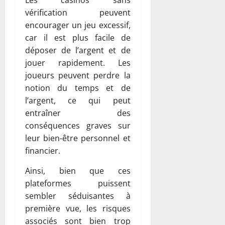
vérification peuvent
encourager un jeu excessif,
car il est plus facile de
déposer de l’argent et de
jouer rapidement. Les
joueurs peuvent perdre la
notion du temps et de
l’argent, ce qui peut
entraîner des
conséquences graves sur
leur bien-être personnel et
financier.
Ainsi, bien que ces
plateformes puissent
sembler séduisantes à
première vue, les risques
associés sont bien trop