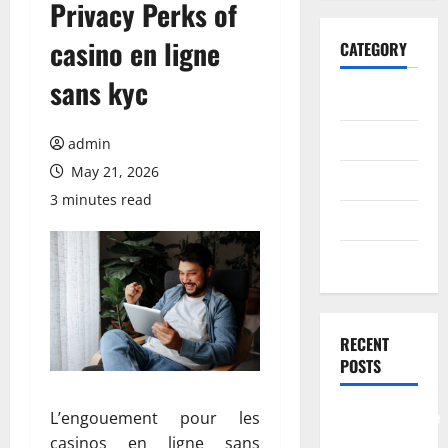
Privacy Perks of
casino en ligne
CATEGORY
sans kyc
General
Business
admin
May 21, 2026
Health
3 minutes read
Travel
Entertainment
RECENT
POSTS
Comprehensive
L’engouement pour les
Resource
casinos en ligne sans