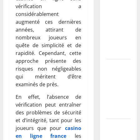
Featuring
vérification a
Real World
considérablement
Research
augmenté ces dernières
(5th
années, attirant de
Edition) –
nombreux joueurs en
eBook for
quête de simplicité et de
Researchers
rapidité. Cependant, cette
approche présente des
Explore
risques non négligeables
Exclusive
qui méritent d’être
Cowboy
examinés de près.
Bebop Shop
with
En effet, l’absence de
Premium
vérification peut entraîner
Collections
des problèmes de sécurité
et d’intégrité, tant pour les
Why
joueurs que pour
casino
Albuquerque
en ligne france
les