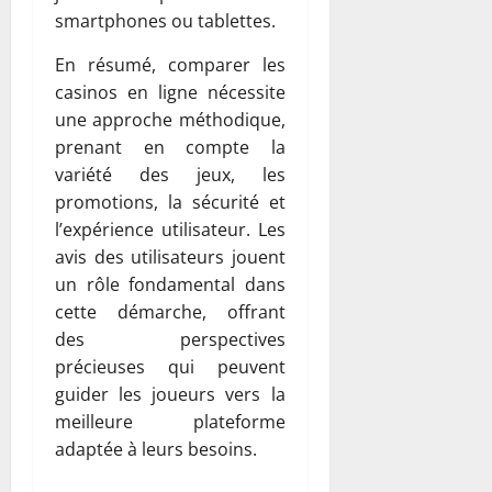
smartphones ou tablettes.
En résumé, comparer les
casinos en ligne nécessite
une approche méthodique,
prenant en compte la
variété des jeux, les
promotions, la sécurité et
l’expérience utilisateur. Les
avis des utilisateurs jouent
un rôle fondamental dans
cette démarche, offrant
des perspectives
précieuses qui peuvent
guider les joueurs vers la
meilleure plateforme
adaptée à leurs besoins.