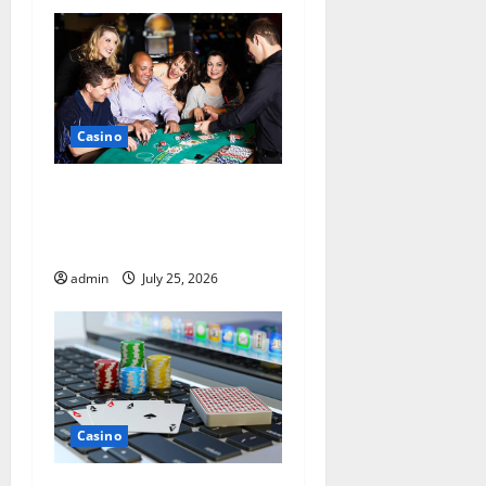
o
n
Casino
Access Winning
Opportunities through
Crypto Casino Rewards
admin
July 25, 2026
Casino