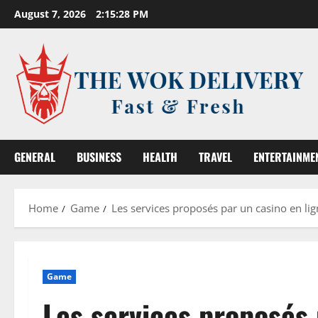
Skip
August 7, 2026
2:15:29 PM
to
content
GENERAL
BUSINESS
HEALTH
TRAVEL
ENTERTAINME
Home
Game
Les services proposés par un casino en l
Game
Les services proposés 