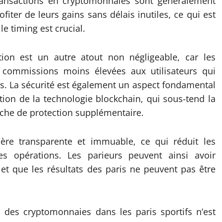
s transactions en cryptomonnaies sont généralement
iter de leurs gains sans délais inutiles, ce qui est
e timing est crucial.
tion est un autre atout non négligeable, car les
commissions moins élevées aux utilisateurs qui
s. La sécurité est également un aspect fondamental
isation de la technologie blockchain, qui sous-tend la
che de protection supplémentaire.
ière transparente et immuable, ce qui réduit les
des opérations. Les parieurs peuvent ainsi avoir
 et que les résultats des paris ne peuvent pas être
 des cryptomonnaies dans les paris sportifs n’est