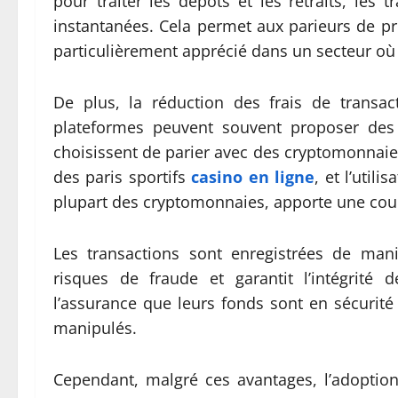
pour traiter les dépôts et les retraits, le
instantanées. Cela permet aux parieurs de prof
particulièrement apprécié dans un secteur où l
De plus, la réduction des frais de transac
plateformes peuvent souvent proposer des 
choisissent de parier avec des cryptomonnaie
des paris sportifs
casino en ligne
, et l’util
plupart des cryptomonnaies, apporte une cou
Les transactions sont enregistrées de man
risques de fraude et garantit l’intégrité 
l’assurance que leurs fonds sont en sécurité
manipulés.
Cependant, malgré ces avantages, l’adoption