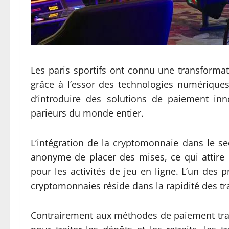
Les paris sportifs ont connu une transforma
grâce à l’essor des technologies numérique
d’introduire des solutions de paiement inno
parieurs du monde entier.
L’intégration de la cryptomonnaie dans le se
anonyme de placer des mises, ce qui attire 
pour les activités de jeu en ligne. L’un des p
cryptomonnaies réside dans la rapidité des tr
Contrairement aux méthodes de paiement tradi