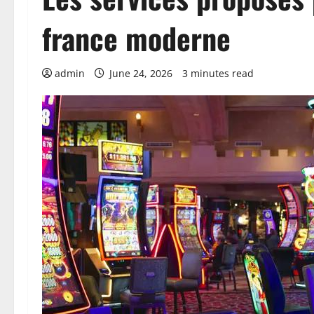
france moderne
admin
June 24, 2026
3 minutes read