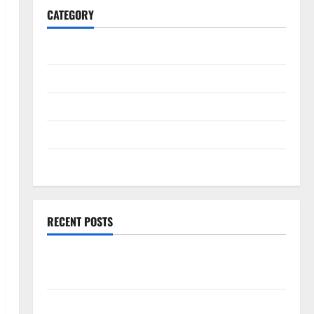
CATEGORY
General
Business
Health
Travel
Entertainment
RECENT POSTS
Exploring the Strongest Live Rosin Gummies on the
Market
Comprehensive Resource Featuring Real World