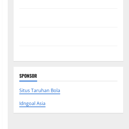
Research (5th Edition) – eBook for Researchers
Explore Exclusive Cowboy Bebop Shop with Premium
Collections
Why Albuquerque Property Owners Choose
Premium Concrete Coatings
How a Family Law Lawyer Can Protect Your Rights
SPONSOR
Situs Taruhan Bola
Idngoal Asia