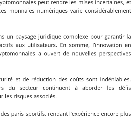
cryptomonnaies peut rendre les mises incertaines, et
de ces monnaies numériques varie considérablement
ns un paysage juridique complexe pour garantir la
actifs aux utilisateurs. En somme, l’innovation en
ptomonnaies a ouvert de nouvelles perspectives
urité et de réduction des coûts sont indéniables.
urs du secteur continuent à aborder les défis
r les risques associés.
 des paris sportifs, rendant l’expérience encore plus