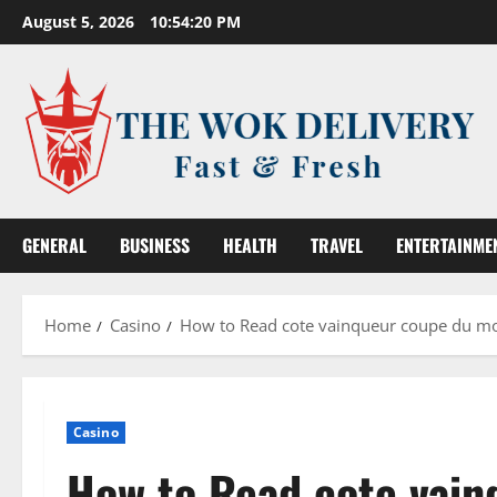
Skip
August 5, 2026
10:54:21 PM
to
content
GENERAL
BUSINESS
HEALTH
TRAVEL
ENTERTAINME
Home
Casino
How to Read cote vainqueur coupe du mo
Casino
How to Read cote vai