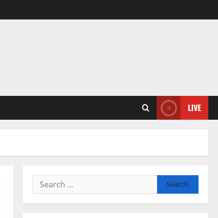
LIVE
Search
for: