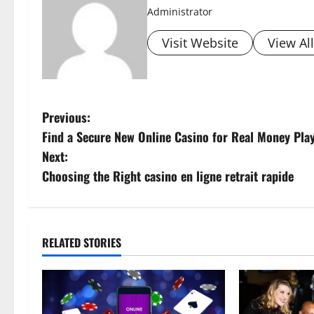
Administrator
Visit Website
View Al
P
Previous:
Find a Secure New Online Casino for Real Money Pla
o
Next:
s
Choosing the Right casino en ligne retrait rapide
t
n
RELATED STORIES
a
v