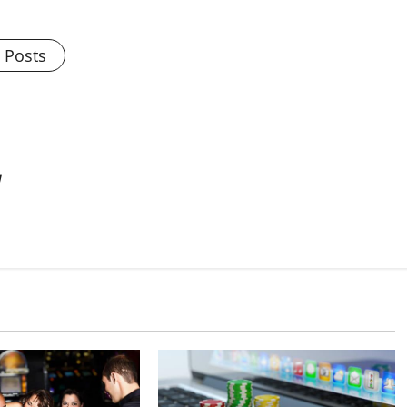
l Posts
y