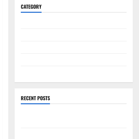
CATEGORY
General
Business
Health
Travel
Entertainment
RECENT POSTS
Explore Exclusive Cowboy Bebop Shop with Premium
Collections
Why Albuquerque Property Owners Choose