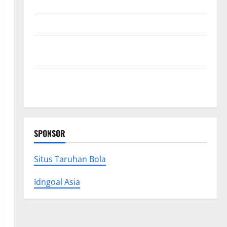
Premium Concrete Coatings
How a Family Law Lawyer Can Protect Your Rights
Upgrade Today with Fairlawn Roofing Professionals
You Can Trust
Is Your Roofing Marketing Working 9 Signs You
Need a Better Strategy
SPONSOR
Situs Taruhan Bola
Idngoal Asia