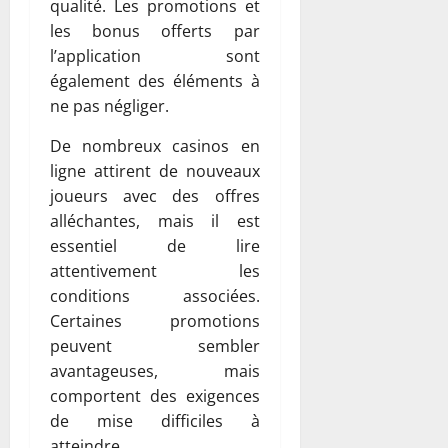
qualité. Les promotions et
les bonus offerts par
l’application sont
également des éléments à
ne pas négliger.
De nombreux casinos en
ligne attirent de nouveaux
joueurs avec des offres
alléchantes, mais il est
essentiel de lire
attentivement les
conditions associées.
Certaines promotions
peuvent sembler
avantageuses, mais
comportent des exigences
de mise difficiles à
atteindre.