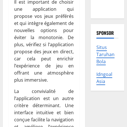
You Can
Il est important de choisir
Trust
une application qui
propose vos jeux préférés
et qui intègre également de
nouvelles options pour
SPONSOR
éviter la monotonie. De
plus, vérifiez si l’application
Situs
propose des jeux en direct,
Taruhan
car cela peut enrichir
Bola
l’expérience de jeu en
offrant une atmosphère
Idngoal
plus immersive.
Asia
La convivialité de
l’application est un autre
critère déterminant. Une
interface intuitive et bien
conçue facilite la navigation
et améliore l’expérience