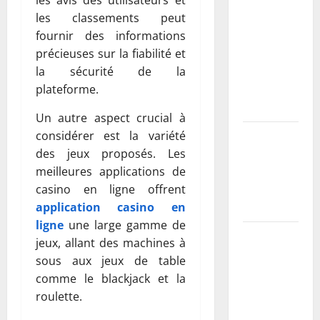
Albuquerque
Property
les classements peut
Owners
fournir des informations
Choose
précieuses sur la fiabilité et
Premium
la sécurité de la
Concrete
plateforme.
Coatings
Un autre aspect crucial à
How a
considérer est la variété
Family Law
des jeux proposés. Les
Lawyer Can
meilleures applications de
Protect
casino en ligne offrent
Your Rights
application casino en
ligne
une large gamme de
Upgrade
jeux, allant des machines à
Today with
sous aux jeux de table
Fairlawn
comme le blackjack et la
Roofing
roulette.
Professionals