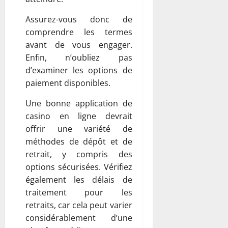
Assurez-vous donc de
comprendre les termes
avant de vous engager.
Enfin, n’oubliez pas
d’examiner les options de
paiement disponibles.
Une bonne application de
casino en ligne devrait
offrir une variété de
méthodes de dépôt et de
retrait, y compris des
options sécurisées. Vérifiez
également les délais de
traitement pour les
retraits, car cela peut varier
considérablement d’une