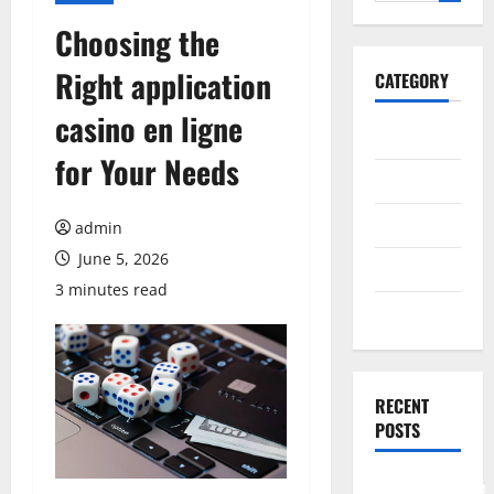
for:
Choosing the
Right application
CATEGORY
casino en ligne
General
for Your Needs
Business
Health
admin
June 5, 2026
Travel
3 minutes read
Entertainment
RECENT
POSTS
Comprehensive