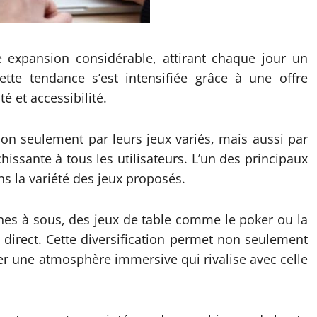
 expansion considérable, attirant chaque jour un
tte tendance s’est intensifiée grâce à une offre
é et accessibilité.
non seulement par leurs jeux variés, mais aussi par
issante à tous les utilisateurs. L’un des principaux
ns la variété des jeux proposés.
nes à sous, des jeux de table comme le poker ou la
 direct. Cette diversification permet non seulement
éer une atmosphère immersive qui rivalise avec celle