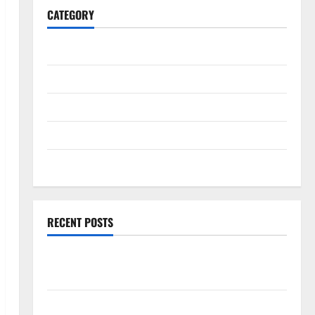
CATEGORY
General
Business
Health
Travel
Entertainment
RECENT POSTS
Exploring the Strongest Live Rosin Gummies on the
Market
Comprehensive Resource Featuring Real World