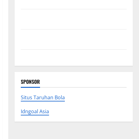
Research (5th Edition) – eBook for Researchers
Explore Exclusive Cowboy Bebop Shop with Premium
Collections
Why Albuquerque Property Owners Choose
Premium Concrete Coatings
How a Family Law Lawyer Can Protect Your Rights
SPONSOR
Situs Taruhan Bola
Idngoal Asia