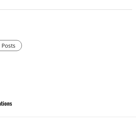
l Posts
ations