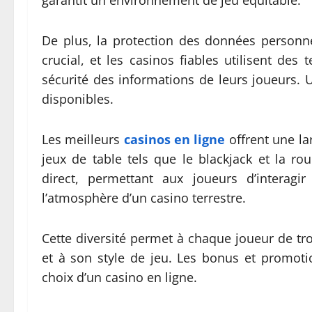
garantit un environnement de jeu équitable.
De plus, la protection des données personne
crucial, et les casinos fiables utilisent de
sécurité des informations de leurs joueurs. U
disponibles.
Les meilleurs
casinos en ligne
offrent une la
jeux de table tels que le blackjack et la r
direct, permettant aux joueurs d’interagi
l’atmosphère d’un casino terrestre.
Cette diversité permet à chaque joueur de tr
et à son style de jeu. Les bonus et promot
choix d’un casino en ligne.