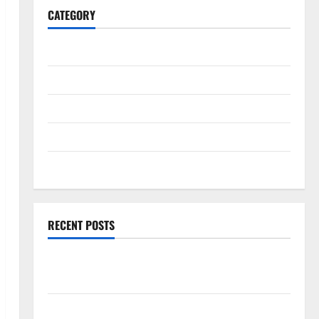
CATEGORY
General
Business
Health
Travel
Entertainment
RECENT POSTS
Exploring the Strongest Live Rosin Gummies on the
Market
Comprehensive Resource Featuring Real World