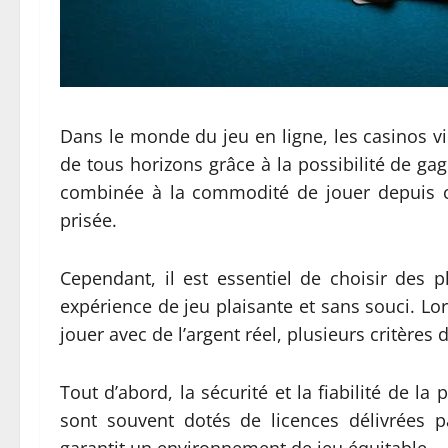
Dans le monde du jeu en ligne, les casinos vi
de tous horizons grâce à la possibilité de gag
combinée à la commodité de jouer depuis ch
prisée.
Cependant, il est essentiel de choisir des 
expérience de jeu plaisante et sans souci. Lo
jouer avec de l’argent réel, plusieurs critères
Tout d’abord, la sécurité et la fiabilité de l
sont souvent dotés de licences délivrées p