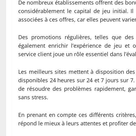
De nombreux établissements offrent des bon
considérablement le capital de jeu initial. I
associées à ces offres, car elles peuvent varier
Des promotions régulières, telles que des
également enrichir l’expérience de jeu et o
service client joue un rôle essentiel dans l’éva
Les meilleurs sites mettent à disposition des
disponibles 24 heures sur 24 et 7 jours sur 7
de résoudre des problèmes rapidement, gara
sans stress.
En prenant en compte ces différents critères,
répond le mieux à leurs attentes et profiter 