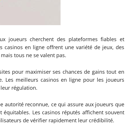
ux joueurs cherchent des plateformes fiables et
es casinos en ligne offrent une variété de jeux, des
 mais tous ne se valent pas.
s sites pour maximiser ses chances de gains tout en
e. Les meilleurs casinos en ligne pour les joueurs
 leur régulation.
ne autorité reconnue, ce qui assure aux joueurs que
t équitables. Les casinos réputés affichent souvent
ilisateurs de vérifier rapidement leur crédibilité.