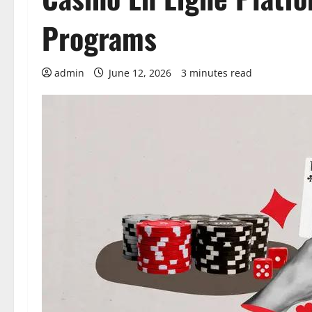
Programs
admin
June 12, 2026
3 minutes read