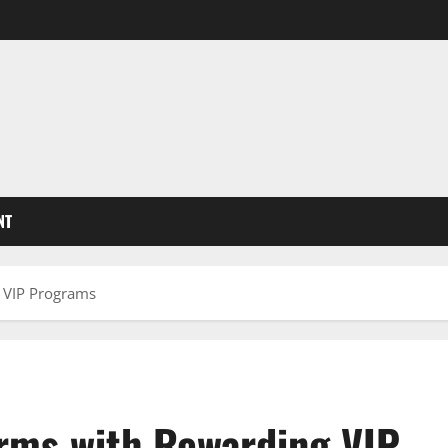
NT
g VIP Programs
orms with Rewarding VIP