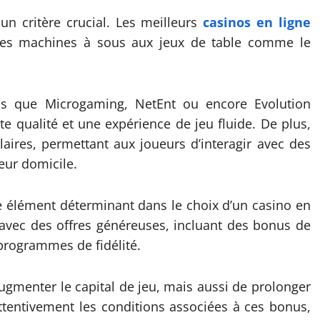
un critère crucial. Les meilleurs
casinos en ligne
t des machines à sous aux jeux de table comme le
tels que Microgaming, NetEnt ou encore Evolution
 qualité et une expérience de jeu fluide. De plus,
laires, permettant aux joueurs d’interagir avec des
eur domicile.
e élément déterminant dans le choix d’un casino en
rs avec des offres généreuses, incluant des bonus de
programmes de fidélité.
ugmenter le capital de jeu, mais aussi de prolonger
e attentivement les conditions associées à ces bonus,