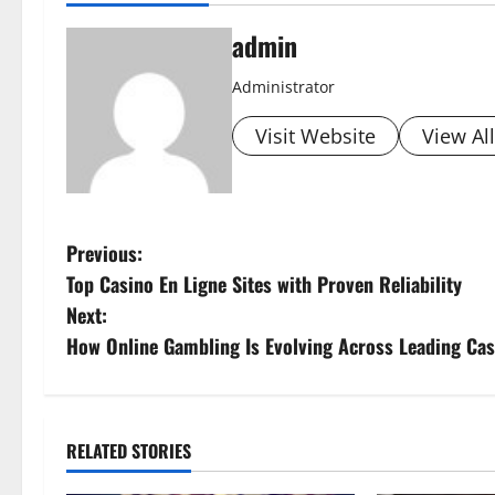
admin
Administrator
Visit Website
View Al
P
Previous:
Top Casino En Ligne Sites with Proven Reliability
o
Next:
s
How Online Gambling Is Evolving Across Leading Cas
t
n
RELATED STORIES
a