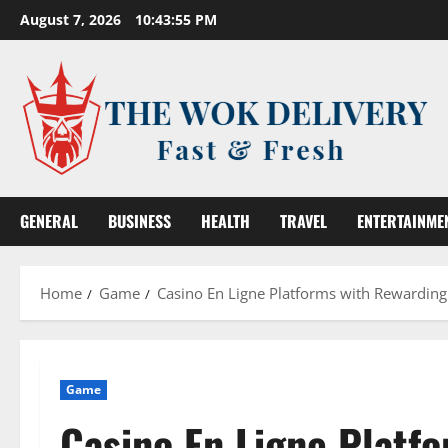
Skip
August 7, 2026
10:43:56 PM
to
content
GENERAL
BUSINESS
HEALTH
TRAVEL
ENTERTAINME
Home
Game
Casino En Ligne Platforms with Rewardin
Game
Casino En Ligne Platf