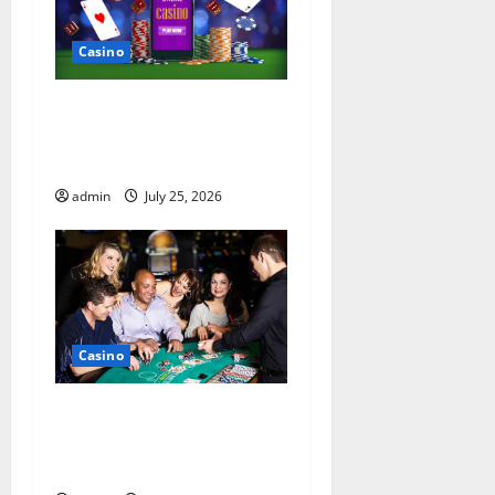
g
Casino
a
Security Benefits Available
t
Through casino con crypto
Systems
i
admin
July 25, 2026
o
n
Casino
Access Winning
Opportunities through
Crypto Casino Rewards