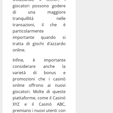
giocatori possono godere
di una maggiore
tranquillità nelle
transazioni, il che è
particolarmente
importante quando si
tratta di giochi d’azzardo
online.
Infine, è importante
considerare anche la
varietà di bonus e
promozioni che i casinò
online offrono ai nuovi
giocatori. Molte di queste
piattaforme, come il Casinò
XYZ e il Casinò ABC,
premiano i nuovi utenti con