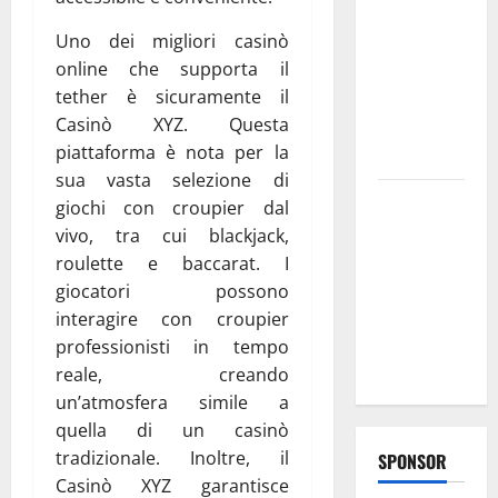
Reliable
Uno dei migliori casinò
furnace
online che supporta il
repair
tether è sicuramente il
pittsburgh
Casinò XYZ. Questa
Services for
piattaforma è nota per la
Homeowners
sua vasta selezione di
Exploring
giochi con croupier dal
the
vivo, tra cui blackjack,
Strongest
roulette e baccarat. I
Live Rosin
giocatori possono
Gummies
interagire con croupier
on the
professionisti in tempo
Market
reale, creando
un’atmosfera simile a
quella di un casinò
tradizionale. Inoltre, il
SPONSOR
Casinò XYZ garantisce