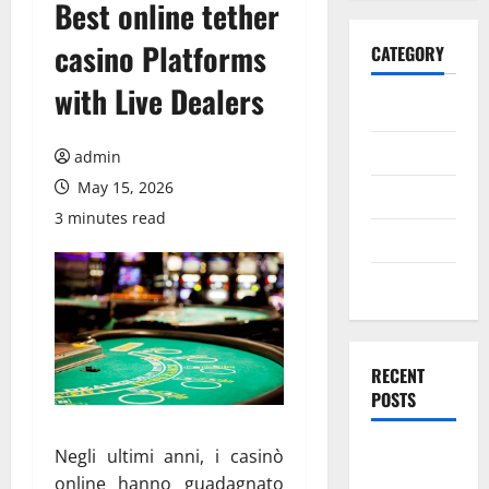
Best online tether
casino Platforms
CATEGORY
with Live Dealers
General
Business
admin
May 15, 2026
Health
3 minutes read
Travel
Entertainment
RECENT
POSTS
Dependable
Negli ultimi anni, i casinò
ac repair
online hanno guadagnato