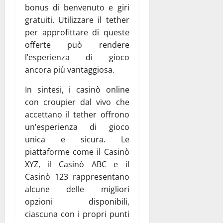
bonus di benvenuto e giri
gratuiti. Utilizzare il tether
per approfittare di queste
offerte può rendere
l’esperienza di gioco
ancora più vantaggiosa.
In sintesi, i casinò online
con croupier dal vivo che
accettano il tether offrono
un’esperienza di gioco
unica e sicura. Le
piattaforme come il Casinò
XYZ, il Casinò ABC e il
Casinò 123 rappresentano
alcune delle migliori
opzioni disponibili,
ciascuna con i propri punti