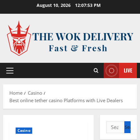
Skip
August 10, 2026
12:07:53 PM
to
content
LIVE
Primary
Menu
Home
Casino
Best online tether casino Platforms with Live Dealers
Search
Casino
for: