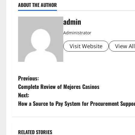
ABOUT THE AUTHOR
admin
Administrator
Visit Website
View Al
P
Previous:
Complete Review of Mejores Casinos
o
Next:
s
How a Source to Pay System for Procurement Suppo
t
n
RELATED STORIES