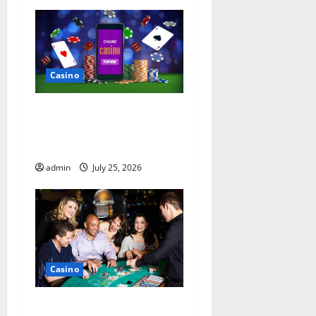
v
i
g
Casino
a
Security Benefits Available
t
Through casino con crypto
Systems
i
admin
July 25, 2026
o
n
Casino
Access Winning