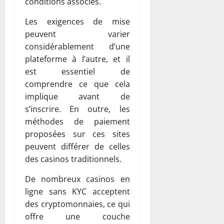
conditions associés.
Les exigences de mise
peuvent varier
considérablement d’une
plateforme à l’autre, et il
est essentiel de
comprendre ce que cela
implique avant de
s’inscrire. En outre, les
méthodes de paiement
proposées sur ces sites
peuvent différer de celles
des casinos traditionnels.
De nombreux casinos en
ligne sans KYC acceptent
des cryptomonnaies, ce qui
offre une couche