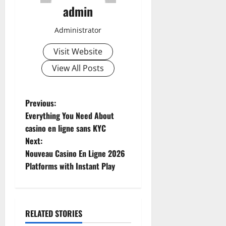
admin
Administrator
Visit Website
View All Posts
P
Previous:
Everything You Need About
o
casino en ligne sans KYC
Next:
s
Nouveau Casino En Ligne 2026
t
Platforms with Instant Play
n
a
RELATED STORIES