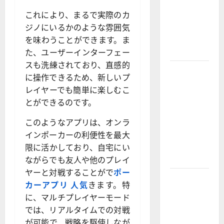
Cowboy
Bebop Shop
これにより、まるで実際のカ
with
ジノにいるかのような雰囲気
Premium
を味わうことができます。ま
Collections
た、ユーザーインターフェー
スも洗練されており、直感的
Why
に操作できるため、新しいプ
Albuquerque
レイヤーでも簡単に楽しむこ
Property
とができるのです。
Owners
Choose
このようなアプリは、オンラ
Premium
インポーカーの利便性を最大
Concrete
限に活かしており、自宅にい
Coatings
ながらでも友人や他のプレイ
ヤーと対戦することがで
ポー
How a
カーアプリ 人気
きます。特
Family Law
に、マルチプレイヤーモード
Lawyer Can
では、リアルタイムでの対戦
Protect
が可能で、戦略を駆使しなが