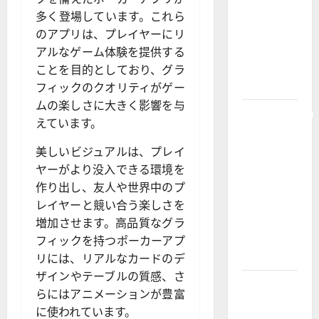
Strongest
多く登場しています。これら
Live Rosin
のアプリは、プレイヤーにリ
Gummies
アルなゲーム体験を提供する
on the
ことを目的としており、グラ
Market
フィックのクオリティがゲー
ムの楽しさに大きく影響を与
Comprehensive
えています。
Resource
Featuring
美しいビジュアルは、プレイ
Real World
ヤーがより没入できる環境を
Research
作り出し、友人や世界中のプ
(5th
レイヤーと競い合う楽しさを
Edition) –
増加させます。高品質なグラ
eBook for
フィックを持つポーカーアプ
Researchers
リには、リアルなカードのデ
ザインやテーブルの質感、さ
Explore
らにはアニメーションが豊富
Exclusive
に使われています。