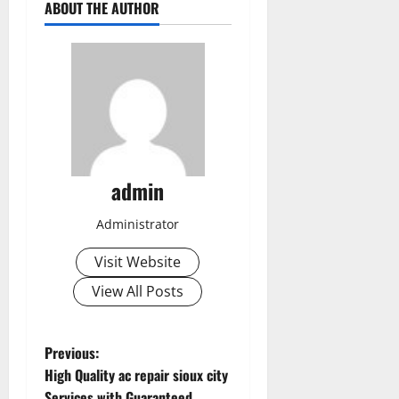
ABOUT THE AUTHOR
admin
Administrator
Visit Website
View All Posts
P
Previous:
High Quality ac repair sioux city
o
Services with Guaranteed