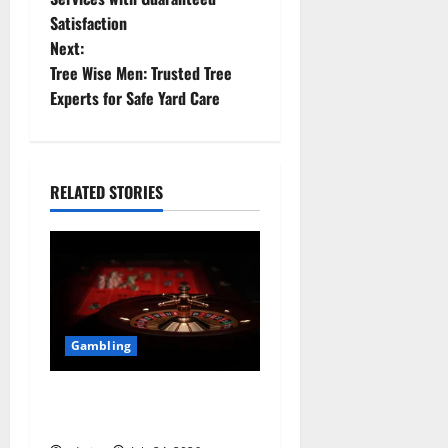
Satisfaction
s
Next:
t
Tree Wise Men: Trusted Tree
Experts for Safe Yard Care
n
a
RELATED STORIES
v
i
g
a
Gambling
t
Why Players Test Every
i
nouveau casino en ligne