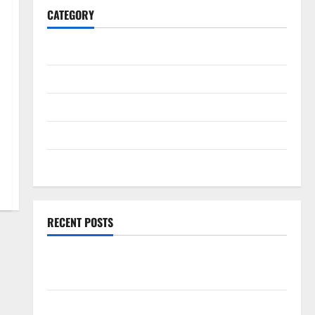
CATEGORY
General
Business
Health
Travel
Entertainment
RECENT POSTS
Exploring the Strongest Live Rosin Gummies on the
Market
Comprehensive Resource Featuring Real World