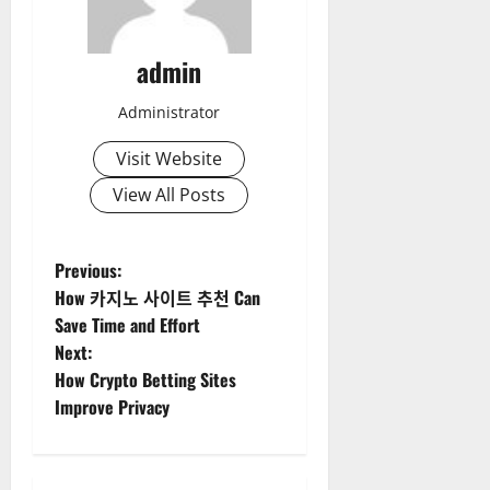
admin
Administrator
Visit Website
View All Posts
P
Previous:
How 카지노 사이트 추천 Can
o
Save Time and Effort
Next:
s
How Crypto Betting Sites
t
Improve Privacy
n