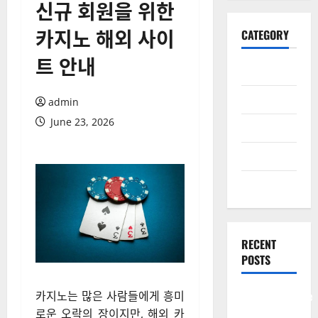
신규 회원을 위한
카지노 해외 사이
CATEGORY
트 안내
General
Business
admin
June 23, 2026
Health
Travel
Entertainment
RECENT
POSTS
Comprehensive
카지노는 많은 사람들에게 흥미
Resource
로운 오락의 장이지만, 해외 카