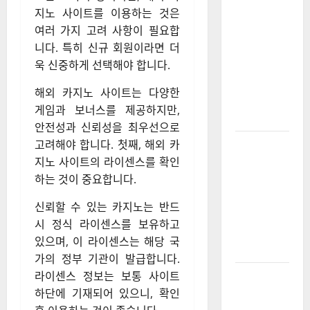
Featuring
지노 사이트를 이용하는 것은
Real World
여러 가지 고려 사항이 필요합
Research
니다. 특히 신규 회원이라면 더
(5th
욱 신중하게 선택해야 합니다.
Edition) –
해외 카지노 사이트는 다양한
eBook for
게임과 보너스를 제공하지만,
Researchers
안전성과 신뢰성을 최우선으로
Explore
고려해야 합니다. 첫째, 해외 카
Exclusive
지노 사이트의 라이센스를 확인
Cowboy
하는 것이 중요합니다.
Bebop Shop
신뢰할 수 있는 카지노는 반드
with
시 정식 라이센스를 보유하고
Premium
있으며, 이 라이센스는 해당 국
Collections
가의 정부 기관이 발급합니다.
Why
라이센스 정보는 보통 사이트
Albuquerque
하단에 기재되어 있으니, 확인